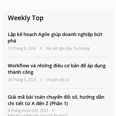
Weekly Top
Lập kế hoạch Agile giúp doanh nghiệp bứt
phá
12 Tháng 6, 2024
//
Bài viết gần đây
,
Xu hướng
Workflow và những điều cơ bản để áp dụng
thành công
26 Tháng 5, 2023
//
Chuyển đổi số
Giải mã bài toán chuyển đổi số, hướng dẫn
chi tiết từ A đến Z (Phần 1)
6 Tháng mười một, 2023
//
Kiến thức tổng hợp (tạo bởi Aicobot)