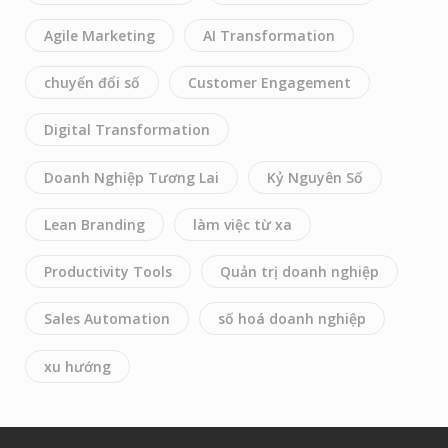
Agile Marketing
AI Transformation
chuyển đổi số
Customer Engagement
Digital Transformation
Doanh Nghiệp Tương Lai
Kỷ Nguyên Số
Lean Branding
làm việc từ xa
Productivity Tools
Quản trị doanh nghiệp
Sales Automation
số hoá doanh nghiệp
xu hướng