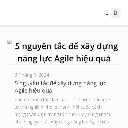
Thông tin hữu ích
3 Tháng 6, 2024
5 nguyên tắc để xây dựng năng lực
Agile hiệu quả
Bạn có muốn biết làm sao để chuyển đổi Agile
từ thử nghiệm nhỏ lẻ thành một cuộc cách
mạng toàn diện trong tổ chức? Hãy cùng khám
phá 5 nguyên tắc xây dựng năng lực Agile hiệu