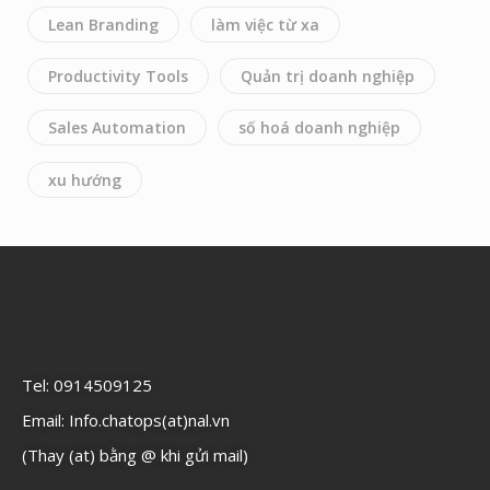
Lean Branding
làm việc từ xa
Productivity Tools
Quản trị doanh nghiệp
Sales Automation
số hoá doanh nghiệp
xu hướng
Tel: 0914509125
Email: Info.chatops(at)nal.vn
(Thay (at) bằng @ khi gửi mail)