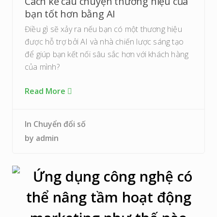
Cách kể câu chuyện thương hiệu của
bạn tốt hơn bằng AI
Điều gì sẽ xảy ra nếu bạn có một thương hiệu
được hỗ trợ bởi AI và nhà chiến lược sáng tạo
để giúp bạn kết nối sâu sắc hơn với khách hàng
của mình?
Read More
In
Chuyển đổi số
by
admin