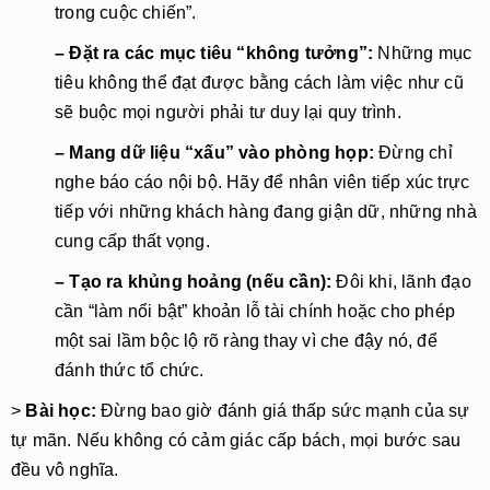
trong cuộc chiến”.
– Đặt ra các mục tiêu “không tưởng”:
 Những mục 
tiêu không thể đạt được bằng cách làm việc như cũ 
sẽ buộc mọi người phải tư duy lại quy trình.
– Mang dữ liệu “xấu” vào phòng họp:
 Đừng chỉ 
nghe báo cáo nội bộ. Hãy để nhân viên tiếp xúc trực 
tiếp với những khách hàng đang giận dữ, những nhà 
cung cấp thất vọng.
– Tạo ra khủng hoảng (nếu cần):
 Đôi khi, lãnh đạo 
cần “làm nổi bật” khoản lỗ tài chính hoặc cho phép 
một sai lầm bộc lộ rõ ràng thay vì che đậy nó, để 
đánh thức tổ chức.
> 
Bài học:
 Đừng bao giờ đánh giá thấp sức mạnh của sự 
tự mãn. Nếu không có cảm giác cấp bách, mọi bước sau 
đều vô nghĩa.