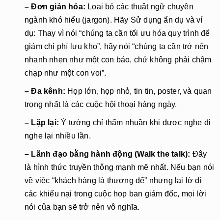
– Đơn giản hóa: 
Loại bỏ các thuật ngữ chuyên 
ngành khó hiểu (jargon). Hãy Sử dụng ẩn dụ và ví 
dụ: Thay vì nói “chúng ta cần tối ưu hóa quy trình để 
giảm chi phí lưu kho”, hãy nói “chúng ta cần trở nên 
nhanh nhẹn như một con báo, chứ không phải chậm 
chạp như một con voi”.
– Đa kênh:
 Họp lớn, họp nhỏ, tin tin, poster, và quan 
trọng nhất là các cuộc hội thoại hàng ngày.
– Lặp lại:
 Ý tưởng chỉ thấm nhuần khi được nghe đi 
nghe lại nhiều lần.
– Lãnh đạo bằng hành động (Walk the talk): 
Đây 
là hình thức truyền thông mạnh mẽ nhất. Nếu bạn nói 
về việc “khách hàng là thượng đế” nhưng lại lờ đi 
các khiếu nại trong cuộc họp ban giám đốc, mọi lời 
nói của bạn sẽ trở nên vô nghĩa.