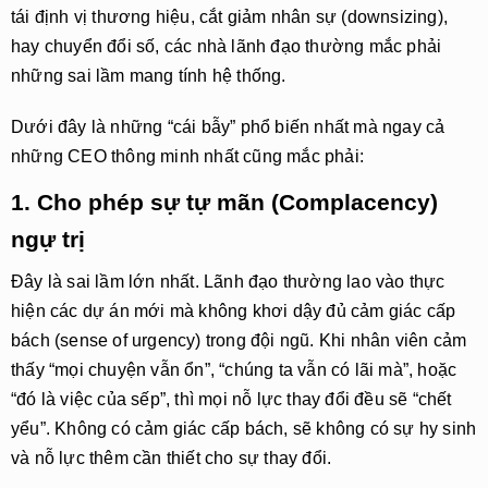
tái định vị thương hiệu, cắt giảm nhân sự (downsizing),
hay chuyển đổi số, các nhà lãnh đạo thường mắc phải
những sai lầm mang tính hệ thống.
Dưới đây là những “cái bẫy” phổ biến nhất mà ngay cả
những CEO thông minh nhất cũng mắc phải:
1. Cho phép sự tự mãn (Complacency)
ngự trị
Đây là sai lầm lớn nhất. Lãnh đạo thường lao vào thực
hiện các dự án mới mà không khơi dậy đủ cảm giác cấp
bách (sense of urgency) trong đội ngũ. Khi nhân viên cảm
thấy “mọi chuyện vẫn ổn”, “chúng ta vẫn có lãi mà”, hoặc
“đó là việc của sếp”, thì mọi nỗ lực thay đổi đều sẽ “chết
yểu”. Không có cảm giác cấp bách, sẽ không có sự hy sinh
và nỗ lực thêm cần thiết cho sự thay đổi.