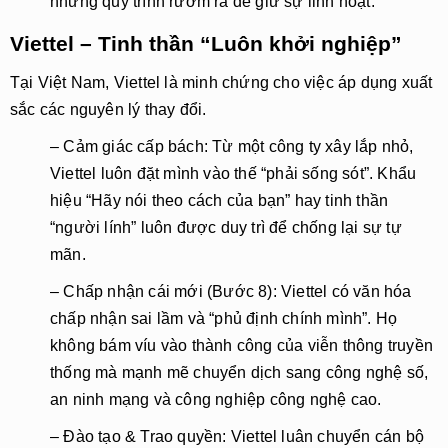
những quy trình rườm rà để giữ sự linh hoạt.
Viettel – Tinh thần “Luôn khởi nghiệp”
Tại Việt Nam, Viettel là minh chứng cho việc áp dụng xuất
sắc các nguyên lý thay đổi.
– Cảm giác cấp bách: Từ một công ty xây lắp nhỏ,
Viettel luôn đặt mình vào thế “phải sống sót”. Khẩu
hiệu “Hãy nói theo cách của bạn” hay tinh thần
“người lính” luôn được duy trì để chống lại sự tự
mãn.
– Chấp nhận cái mới (Bước 8): Viettel có văn hóa
chấp nhận sai lầm và “phủ định chính mình”. Họ
không bám víu vào thành công của viễn thông truyền
thống mà mạnh mẽ chuyển dịch sang công nghệ số,
an ninh mạng và công nghiệp công nghệ cao.
– Đào tạo & Trao quyền: Viettel luân chuyển cán bộ