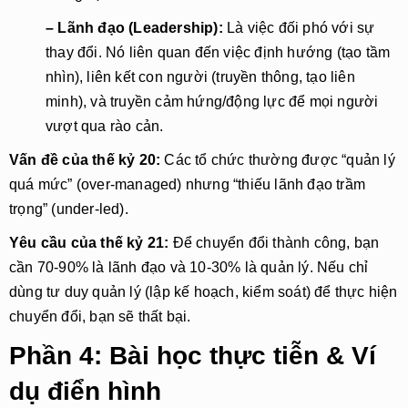
– Lãnh đạo (Leadership): 
Là việc đối phó với sự 
thay đổi. Nó liên quan đến việc định hướng (tạo tầm 
nhìn), liên kết con người (truyền thông, tạo liên 
minh), và truyền cảm hứng/động lực để mọi người 
vượt qua rào cản.
Vấn đề của thế kỷ 20:
 Các tổ chức thường được “quản lý 
quá mức” (over-managed) nhưng “thiếu lãnh đạo trầm 
trọng” (under-led).
Yêu cầu của thế kỷ 21:
 Để chuyển đổi thành công, bạn 
cần 70-90% là lãnh đạo và 10-30% là quản lý. Nếu chỉ 
dùng tư duy quản lý (lập kế hoạch, kiểm soát) để thực hiện 
chuyển đổi, bạn sẽ thất bại.
Phần 4: Bài học thực tiễn & Ví
dụ điển hình