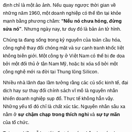
định chỉ là một ảo ảnh. Nếu quay ngược thời gian về 
những năm 1960, một doanh nghiệp có thể tồn tại khỏe 
mạnh bằng phương châm: 
“Nếu nó chưa hỏng, đừng 
sửa nó”
. Nhưng ngày nay, tư duy đó là bản án tử hình.
Chúng ta đang sống trong kỷ nguyên của toàn cầu hóa, 
công nghệ thay đổi chóng mặt và sự cạnh tranh khốc liệt 
không biên giới. Một công ty ở Việt Nam có thể bị đe dọa 
bởi một đối thủ ở tận Nam Mỹ, hoặc bị xóa sổ bởi một 
công nghệ mới ra đời tại Thung lũng Silicon.
Nhiều nhà lãnh đạo lầm tưởng rằng các cú sốc kinh tế, đại 
dịch hay sự thay đổi chính sách vĩ mô là nguyên nhân 
khiến doanh nghiệp sụp đổ. Thực tế không hẳn vậy. 
Những yếu tố đó chỉ là chất xúc tác. Nguyên nhân sâu xa 
nằm ở 
sự chậm chạp trong thích nghi
 và 
sự tự mãn
của tổ chức.