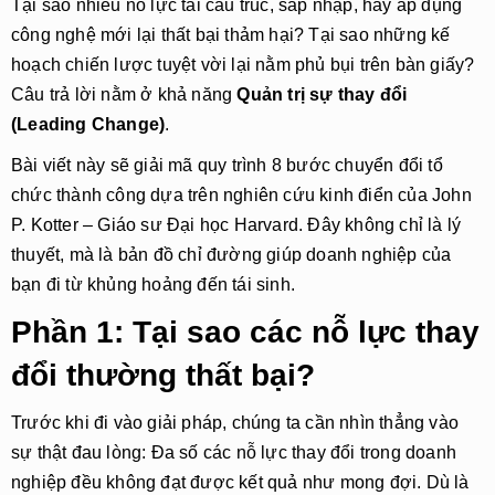
Tại sao nhiều nỗ lực tái cấu trúc, sáp nhập, hay áp dụng 
công nghệ mới lại thất bại thảm hại? Tại sao những kế 
hoạch chiến lược tuyệt vời lại nằm phủ bụi trên bàn giấy? 
Câu trả lời nằm ở khả năng 
Quản trị sự thay đổi 
(Leading Change)
.
Bài viết này sẽ giải mã quy trình 8 bước chuyển đổi tổ
chức thành công dựa trên nghiên cứu kinh điển của John
P. Kotter – Giáo sư Đại học Harvard. Đây không chỉ là lý
thuyết, mà là bản đồ chỉ đường giúp doanh nghiệp của
bạn đi từ khủng hoảng đến tái sinh.
Phần 1: Tại sao các nỗ lực thay
đổi thường thất bại?
Trước khi đi vào giải pháp, chúng ta cần nhìn thẳng vào
sự thật đau lòng: Đa số các nỗ lực thay đổi trong doanh
nghiệp đều không đạt được kết quả như mong đợi. Dù là