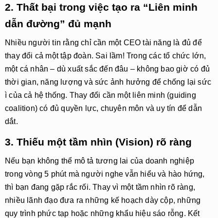
2. Thất bại trong việc tạo ra “Liên minh
dẫn đường” đủ mạnh
Nhiều người tin rằng chỉ cần một CEO tài năng là đủ để
thay đổi cả một tập đoàn. Sai lầm! Trong các tổ chức lớn,
một cá nhân – dù xuất sắc đến đâu – không bao giờ có đủ
thời gian, năng lượng và sức ảnh hưởng để chống lại sức
ì của cả hệ thống. Thay đổi cần một liên minh (guiding
coalition) có đủ quyền lực, chuyên môn và uy tín để dẫn
dắt.
3. Thiếu một tầm nhìn (Vision) rõ ràng
Nếu bạn không thể mô tả tương lai của doanh nghiệp
trong vòng 5 phút mà người nghe vẫn hiểu và hào hứng,
thì bạn đang gặp rắc rối. Thay vì một tầm nhìn rõ ràng,
nhiều lãnh đạo đưa ra những kế hoạch dày cộp, những
quy trình phức tạp hoặc những khẩu hiệu sáo rỗng. Kết