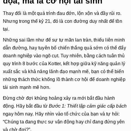
dọa, mà là cơ hội tái sinh
Thay đổi là một quá trình đau đớn, lộn xộn và đầy rủi ro.
Nhưng trong thế kỷ 21, đó là con đường duy nhất để tồn
tại.
Những sai lầm như để sự tự mãn lan tràn, thiếu liên minh
dẫn đường, hay tuyên bố chiến thắng quá sớm có thể đẩy
doanh nghiệp vào ngõ cụt. Tuy nhiên, bằng cách tuân thủ
quy trình 8 bước của Kotter, kết hợp giữa kỹ năng quản lý
xuất sắc và khả năng lãnh đạo mạnh mẽ, bạn có thể biến
những thách thức khổng lồ thành cơ hội để doanh nghiệp
tái sinh mạnh mẽ hơn.
Đừng chờ đợi khủng hoảng xảy ra mới bắt đầu hành
động. Hãy bắt đầu từ
Bước 1: Thiết lập cảm giác cấp bách
ngay hôm nay. Hãy nhìn vào tổ chức của bạn và tự hỏi:
“Chúng ta đang thực sự vận động hay chỉ đang đứng yên
và chờ đợi?”.