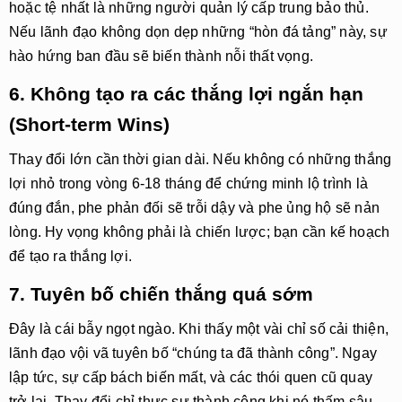
hoặc tệ nhất là những người quản lý cấp trung bảo thủ.
Nếu lãnh đạo không dọn dẹp những “hòn đá tảng” này, sự
hào hứng ban đầu sẽ biến thành nỗi thất vọng.
6. Không tạo ra các thắng lợi ngắn hạn
(Short-term Wins)
Thay đổi lớn cần thời gian dài. Nếu không có những thắng
lợi nhỏ trong vòng 6-18 tháng để chứng minh lộ trình là
đúng đắn, phe phản đối sẽ trỗi dậy và phe ủng hộ sẽ nản
lòng. Hy vọng không phải là chiến lược; bạn cần kế hoạch
để tạo ra thắng lợi.
7. Tuyên bố chiến thắng quá sớm
Đây là cái bẫy ngọt ngào. Khi thấy một vài chỉ số cải thiện,
lãnh đạo vội vã tuyên bố “chúng ta đã thành công”. Ngay
lập tức, sự cấp bách biến mất, và các thói quen cũ quay
trở lại. Thay đổi chỉ thực sự thành công khi nó thấm sâu