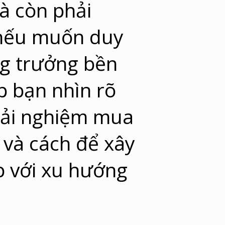
à còn phải
 nếu muốn duy
ng trưởng bền
úp bạn nhìn rõ
 trải nghiệm mua
 và cách để xây
p với xu hướng