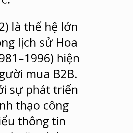
) là thế hệ lớn
ong lịch sử Hoa
 1981–1996) hiện
người mua B2B.
i sự phát triển
ành thạo công
iểu thông tin