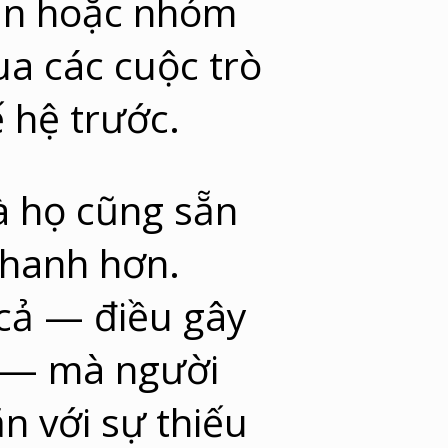
đàn hoặc nhóm
ua các cuộc trò
 hệ trước.
à họ cũng sẵn
nhanh hơn.
 cả — điều gây
ệ — mà người
n với sự thiếu