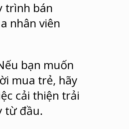
 trình bán
ủa nhân viên
: Nếu bạn muốn
ời mua trẻ, hãy
c cải thiện trải
 từ đầu.