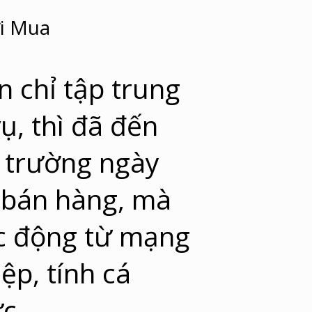
i Mua
 chỉ tập trung
ụ, thì đã đến
ị trường ngày
 bán hàng, mà
ác động từ mạng
iệp, tính cá
c.