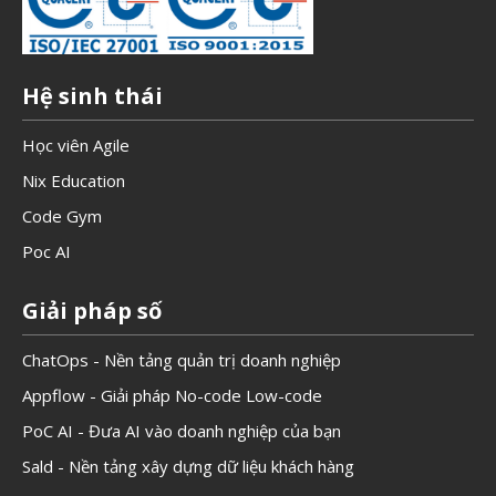
Hệ sinh thái
Học viên Agile
Nix Education
Code Gym
Poc AI
Giải pháp số
ChatOps - Nền tảng quản trị doanh nghiệp
Appflow - Giải pháp No-code Low-code
PoC AI - Đưa AI vào doanh nghiệp của bạn
Sald - Nền tảng xây dựng dữ liệu khách hàng