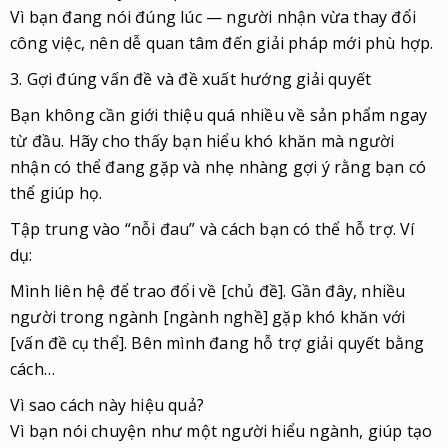
Vì bạn đang nói đúng lúc — người nhận vừa thay đổi
công việc, nên dễ quan tâm đến giải pháp mới phù hợp.
3. Gợi đúng vấn đề và đề xuất hướng giải quyết
Bạn không cần giới thiệu quá nhiều về sản phẩm ngay
từ đầu. Hãy cho thấy bạn hiểu khó khăn mà người
nhận có thể đang gặp và nhẹ nhàng gợi ý rằng bạn có
thể giúp họ.
Tập trung vào “nỗi đau” và cách bạn có thể hỗ trợ. Ví
dụ:
Mình liên hệ để trao đổi về [chủ đề]. Gần đây, nhiều
người trong ngành [ngành nghề] gặp khó khăn với
[vấn đề cụ thể]. Bên mình đang hỗ trợ giải quyết bằng
cách…
Vì sao cách này hiệu quả?
Vì bạn nói chuyện như một người hiểu ngành, giúp tạo