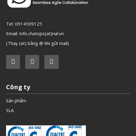
Tel: 0914509125
Email: Info.chatops(at)nal.vn
(Thay (at) bằng @ khi gửi mail)
Công ty
Sản phẩm
SLA