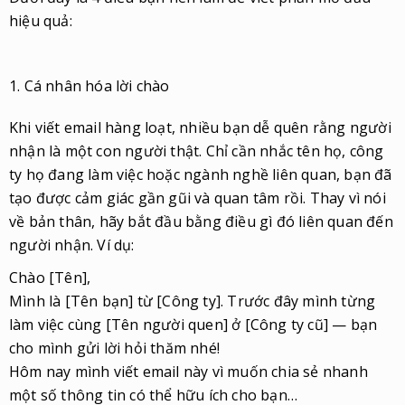
hiệu quả:
1. Cá nhân hóa lời chào
Khi viết email hàng loạt, nhiều bạn dễ quên rằng người
nhận là một con người thật. Chỉ cần nhắc tên họ, công
ty họ đang làm việc hoặc ngành nghề liên quan, bạn đã
tạo được cảm giác gần gũi và quan tâm rồi. Thay vì nói
về bản thân, hãy bắt đầu bằng điều gì đó liên quan đến
người nhận. Ví dụ:
Chào [Tên],
Mình là [Tên bạn] từ [Công ty]. Trước đây mình từng
làm việc cùng [Tên người quen] ở [Công ty cũ] — bạn
cho mình gửi lời hỏi thăm nhé!
Hôm nay mình viết email này vì muốn chia sẻ nhanh
một số thông tin có thể hữu ích cho bạn…