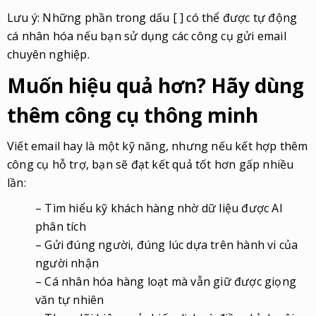
Lưu ý: Những phần trong dấu [ ] có thể được tự động
cá nhân hóa nếu bạn sử dụng các công cụ gửi email
chuyên nghiệp.
Muốn hiệu quả hơn? Hãy dùng
thêm công cụ thông minh
Viết email hay là một kỹ năng, nhưng nếu kết hợp thêm
công cụ hỗ trợ, bạn sẽ đạt kết quả tốt hơn gấp nhiều
lần:
– Tìm hiểu kỹ khách hàng nhờ dữ liệu được AI
phân tích
– Gửi đúng người, đúng lúc dựa trên hành vi của
người nhận
– Cá nhân hóa hàng loạt mà vẫn giữ được giọng
văn tự nhiên