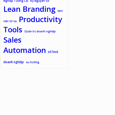
Nghiệp Tương Lai
Kỷ Nguyên Số
Lean Branding
làm
Productivity
việc từ xa
Tools
Quản trị doanh nghiệp
Sales
Automation
số hoá
doanh nghiệp
xu hướng