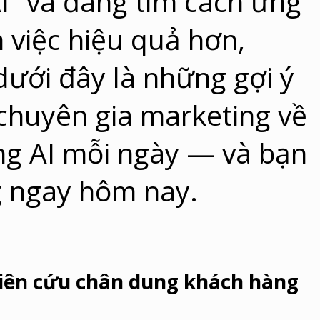
I” và đang tìm cách ứng
 việc hiệu quả hơn,
dưới đây là những gợi ý
 chuyên gia marketing về
ng AI mỗi ngày — và bạn
g ngay hôm nay.
hiên cứu chân dung khách hàng