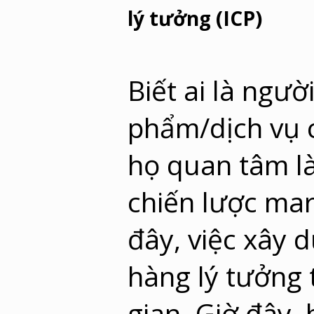
lý tưởng (ICP)
Biết ai là ngườ
phẩm/dịch vụ c
họ quan tâm l
chiến lược mar
đây, việc xây
hàng lý tưởng 
gian. Giờ đây,