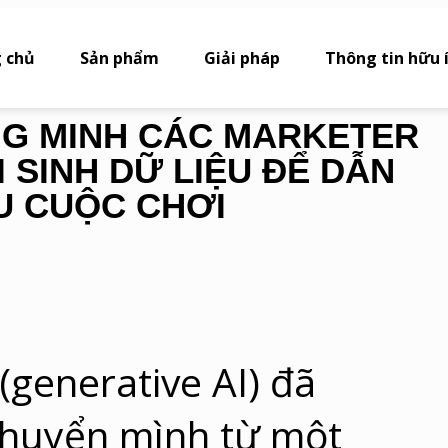
 chủ
Sản phẩm
Giải pháp
Thông tin hữu 
NG MINH CÁC MARKETER
 SINH DỮ LIỆU ĐỂ DẪN
U CUỘC CHƠI
 (generative AI) đã
huyển mình từ một