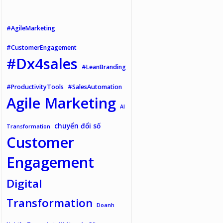
#AgileMarketing
#CustomerEngagement
#Dx4sales
#LeanBranding
#ProductivityTools
#SalesAutomation
Agile Marketing
AI
chuyển đổi số
Transformation
Customer
Engagement
Digital
Transformation
Doanh