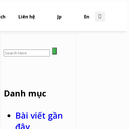
ích
Liên hệ
Jp
En
Danh mục
Bài viết gần
đây