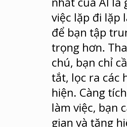
nhất của AI là
việc lặp đi lặp 
để bạn tập tr
trọng hơn. Tha
chú, bạn chỉ c
tắt, lọc ra cá
hiện. Càng tíc
làm việc, bạn 
gian và tăng hi