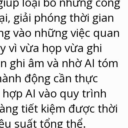
 giúp loại bỏ những công
lại, giải phóng thời gian
ung vào những việc quan
y vì vừa họp vừa ghi
ần ghi âm và nhờ AI tóm
c hành động cần thực
h hợp AI vào quy trình
càng tiết kiệm được thời
ệu suất tổng thể.