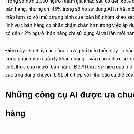
Trong số hơn 1.000 người tham gia khảo sát, có đến 68% đ
bán hàng, nhưng chỉ 45% trong số họ sử dụng AI ít nhất mộ
thấp hơn so với mức trung bình của toàn bộ nhóm khảo sát
lĩnh vực bán hàng có phần chậm chân hơn trong việc áp d
có đến 42% người bán hàng chỉ sử dụng AI vài lần mỗi năm
Điều này cho thấy các công cụ AI phổ biến hiện nay – chẳn
trong phần mềm quản lý khách hàng – vẫn chưa thực sự ma
thiết thực cho người bán hàng. Để AI thực sự hiệu quả, nó
các ứng dụng chuyên biệt, phù hợp với nhu cầu cụ thể của đ
Những công cụ AI được ưa chu
hàng