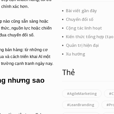
, chính xác hơn.
Bài viết gần đây
Chuyển đổi số
iệp nào cũng sẵn sàng hoặc
Cộng tác linh hoạt
n thức, nguồn lực hoặc chiến
 đua chuyển đổi số.
Kiến thức tổng hợp (tạo
Quản trị hiện đại
rong bán hàng: từ những cơ
Xu hướng
a và cách triển khai AI một
ị trường cạnh tranh ngày nay.
Thẻ
àng nhưng sao
#AgileMarketing
#C
#LeanBranding
#Pro