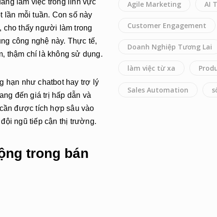
ang làm việc trong lĩnh vực
Agile Marketing
AI 
t lần mỗi tuần. Con số này
Customer Engagement
, cho thấy người làm trong
ụng công nghệ này. Thực tế,
Doanh Nghiệp Tương Lai
, thậm chí là không sử dụng.
làm việc từ xa
Produ
g hạn như chatbot hay trợ lý
Sales Automation
s
ng đến giá trị hấp dẫn và
 cần được tích hợp sâu vào
ội ngũ tiếp cận thị trường.
ộng trong bán