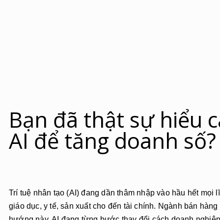
Bạn đã thật sự hiểu 
AI để tăng doanh số?
Trí tuệ nhân tạo (AI) đang dần thâm nhập vào hầu hết mọi l
giáo dục, y tế, sản xuất cho đến tài chính. Ngành bán hàn
hướng này. AI đang từng bước thay đổi cách doanh nghiệp 