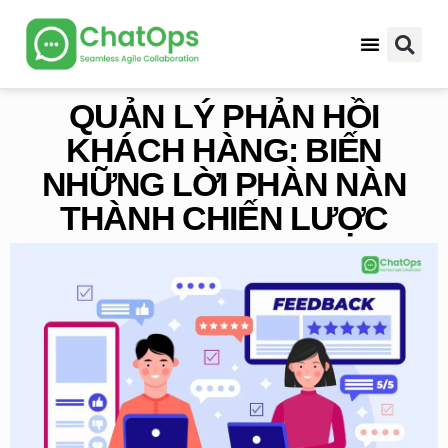
Thông tin hữu ích
QUẢN LÝ PHẢN HỒI
KHÁCH HÀNG: BIẾN
NHỮNG LỜI PHÀN NÀN
THÀNH CHIẾN LƯỢC