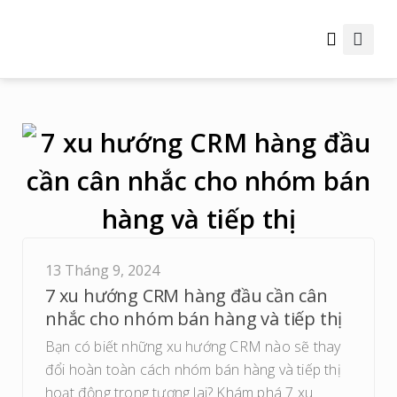
Thông tin hữu ích
13 Tháng 9, 2024
7 xu hướng CRM hàng đầu cần cân
nhắc cho nhóm bán hàng và tiếp thị
Bạn có biết những xu hướng CRM nào sẽ thay
đổi hoàn toàn cách nhóm bán hàng và tiếp thị
hoạt động trong tương lai? Khám phá 7 xu