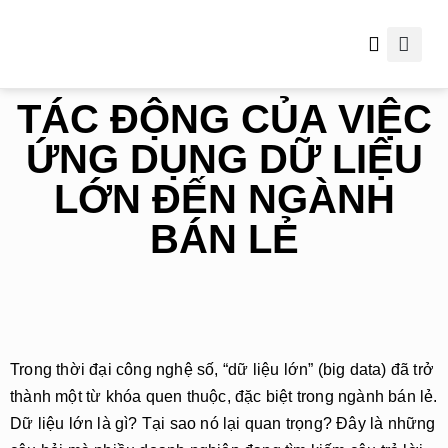
Thông tin hữu ích
TÁC ĐỘNG CỦA VIỆC
ỨNG DỤNG DỮ LIỆU
LỚN ĐẾN NGÀNH
BÁN LẺ
Trong thời đại công nghệ số, “dữ liệu lớn” (big data) đã trở
thành một từ khóa quen thuộc, đặc biệt trong ngành bán lẻ.
Dữ liệu lớn là gì? Tại sao nó lại quan trọng? Đây là những