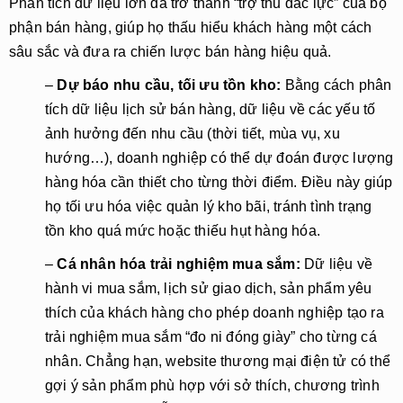
Phân tích dữ liệu lớn đã trở thành “trợ thủ đắc lực” của bộ
phận bán hàng, giúp họ thấu hiểu khách hàng một cách
sâu sắc và đưa ra chiến lược bán hàng hiệu quả.
–
Dự báo nhu cầu, tối ưu tồn kho:
Bằng cách phân
tích dữ liệu lịch sử bán hàng, dữ liệu về các yếu tố
ảnh hưởng đến nhu cầu (thời tiết, mùa vụ, xu
hướng…), doanh nghiệp có thể dự đoán được lượng
hàng hóa cần thiết cho từng thời điểm. Điều này giúp
họ tối ưu hóa việc quản lý kho bãi, tránh tình trạng
tồn kho quá mức hoặc thiếu hụt hàng hóa.
–
Cá nhân hóa trải nghiệm mua sắm:
Dữ liệu về
hành vi mua sắm, lịch sử giao dịch, sản phẩm yêu
thích của khách hàng cho phép doanh nghiệp tạo ra
trải nghiệm mua sắm “đo ni đóng giày” cho từng cá
nhân. Chẳng hạn, website thương mại điện tử có thể
gợi ý sản phẩm phù hợp với sở thích, chương trình