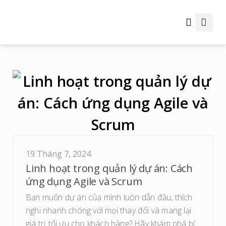
Thông tin hữu ích
19 Tháng 7, 2024
Linh hoạt trong quản lý dự án: Cách
ứng dụng Agile và Scrum
Bạn muốn dự án của mình luôn dẫn đầu, thích
nghi nhanh chóng với mọi thay đổi và mang lại
giá trị tối ưu cho khách hàng? Hãy khám phá bí